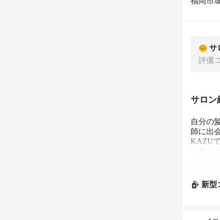
福岡市城
サ
評価
サロン
自分の
師に出会
KAZ
いること
今より
り組んで
キレイ
新型