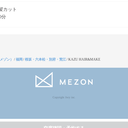
髪カット
0分
（メゾン）
/
福岡
/
桜坂・六本松・別府・荒江
/
KAZU HAIR&MAKE
Copyright Jocy inc.