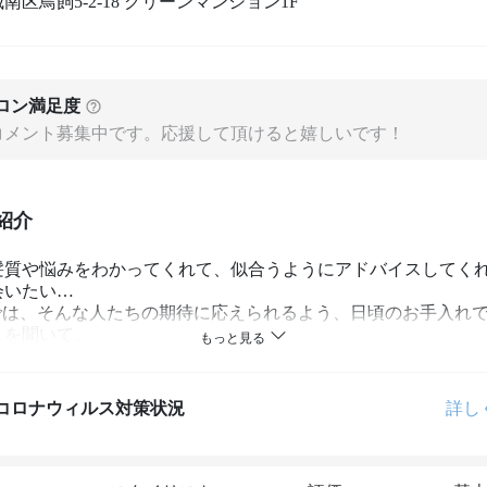
南区鳥飼5-2-18 グリーンマンション1F
ロン満足度
コメント募集中です。応援して頂けると嬉しいです！
紹介
髪質や悩みをわかってくれて、似合うようにアドバイスしてく
いたい…

Uでは、そんな人たちの期待に応えられるよう、日頃のお手入れ
を聞いて、

ステキなイメージになれるよう心を込めて一生懸命スタイルづ
います。

になっていく「あなた」のおしゃれのパートナーになれますよ
コロナウィルス対策状況
詳し