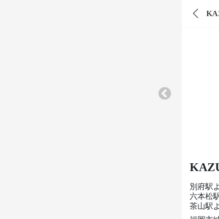
KA
KAZ
別府駅
六本松
茶山駅よ