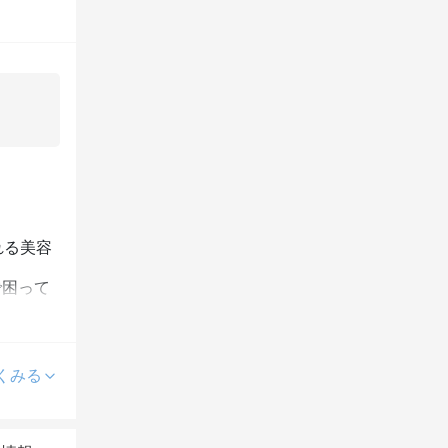
れる美容
で困って
くりに取
うに…
くみる