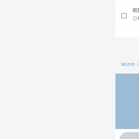
前
MEZON