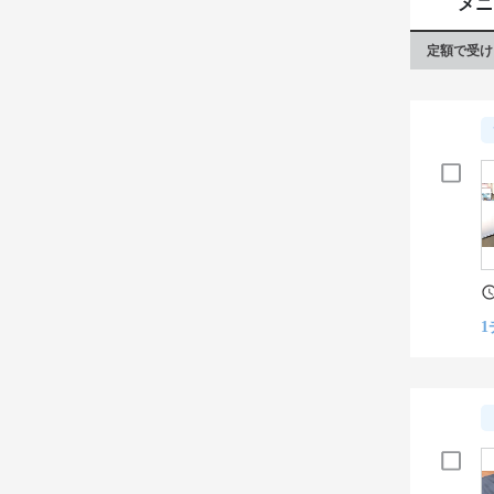
メニ
定額で受け
1