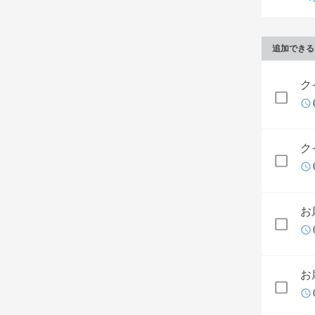
追加できる
ク
ク
お
お