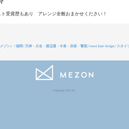
介
（メゾン）
/
福岡
/
天神・大名・渡辺通・今泉・赤坂・警固
/
roost hair design
/
スタイ
子
Copyright Jocy inc.