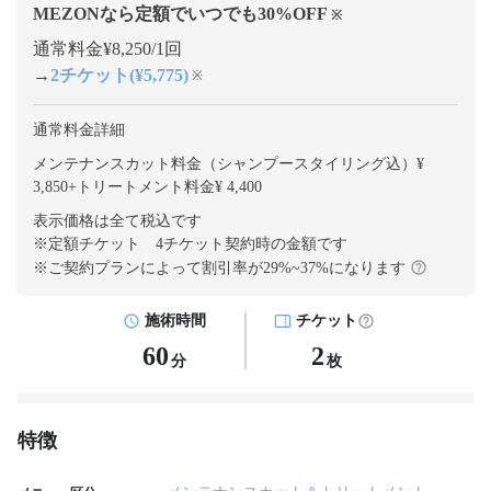
MEZONなら定額でいつでも
30
%OFF
※
通常料金¥8,250/1回
→
2チケット(¥5,775)
※
通常料金詳細
メンテナンスカット料金（シャンプースタイリング込）¥
3,850
+
トリートメント料金¥ 4,400
表示価格は全て税込です
※定額チケット 4チケット契約
時の金額です
※ご契約プランによって割引率が
29
%~
37
%になります
施術時間
チケット
60
2
分
枚
特徴