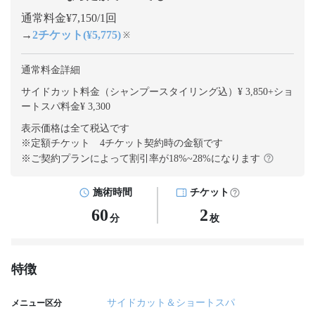
通常料金¥7,150/1回
→
2チケット(¥5,775)
※
通常料金詳細
サイドカット料金（シャンプースタイリング込）¥ 3,850
+
ショ
ートスパ料金¥ 3,300
表示価格は全て税込です
※定額チケット 4チケット契約
時の金額です
※ご契約プランによって割引率が
18
%~
28
%になります
施術時間
チケット
60
2
分
枚
特徴
サイドカット＆ショートスパ
メニュー区分