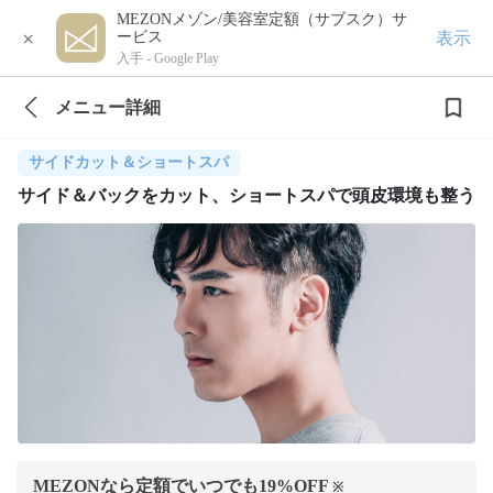
MEZONメゾン/美容室定額（サブスク）サ
×
表示
ービス
入手 -
Google Play
メニュー詳細
サイドカット＆ショートスパ
サイド＆バックをカット、ショートスパで頭皮環境も整う
MEZONなら定額でいつでも
19
%OFF
※