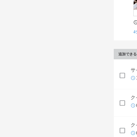
4
追加できる
サ
ク
ク