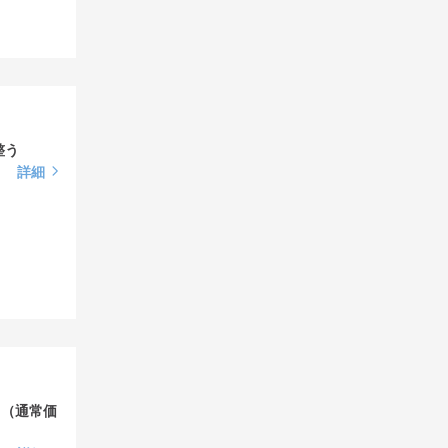
整う
詳細
ト（通常価