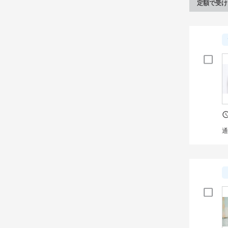
定額で受け
通