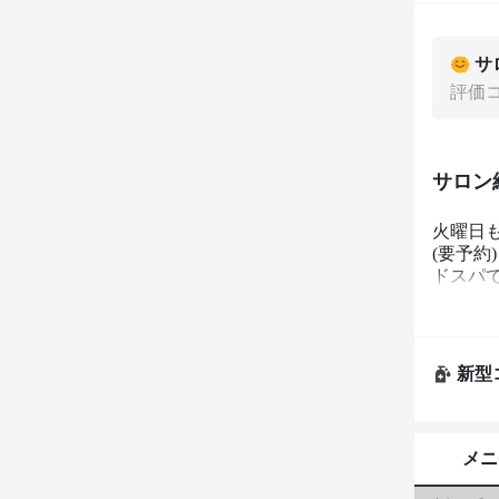
サ
評価
サロン
火曜日
(要予
ドスパ
新型
メニ