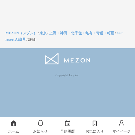
MEZON（メゾン）
/
東京
/
上野・神田・北千住・亀有・青砥・町屋
/
hair
resort Ai浅草
/
評価
Copyright Jocy inc.
ホーム
お知らせ
予約履歴
お気に入り
マイページ