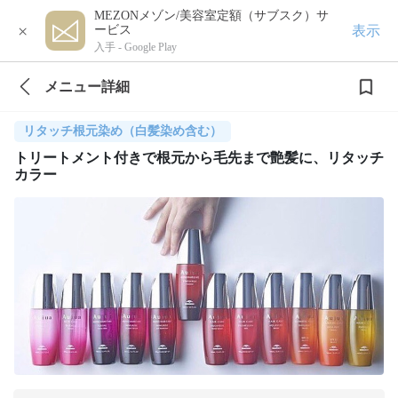
MEZONメゾン/美容室定額（サブスク）サ
×
表示
ービス
入手 -
Google Play
メニュー詳細
リタッチ根元染め（白髪染め含む）
トリートメント付きで根元から毛先まで艶髪に、リタッチ
カラー