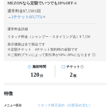
MEZONなら定額でいつでも
19
%OFF
※
通常料金¥7,150/1回
→
2チケット(¥5,775)
※
通常料金詳細
リタッチ料金（シャンプー・スタイリング込）¥ 7,150
表示価格は全て税込です
※定額チケット 4チケット契約
時の金額です
※ご契約プランによって割引率が
18
%~
28
%になります
施術時間
チケット
120
2
分
枚
特徴
リタッチ根元染め（白髪染め含む）
メニュー区分