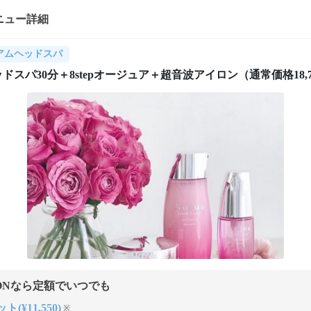
ニュー詳細
アムヘッドスパ
ドスパ30分＋8stepオージュア＋超音波アイロン（通常価格18,7
ONなら定額でいつでも
ト(¥11,550)
※