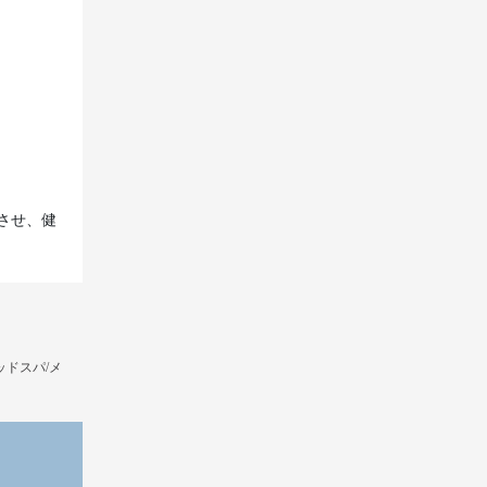
させ、健
ッドスパ/メ