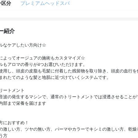
ー区分
プレミアムヘッドスパ
ー紹介
ルなケアしたい方向け☆
によってオージュアの施術もカスタマイズ☆
ルもアロマの香りが4つお選びいただけます。
使用し、頭皮の皮脂も毛髪に付着した残留物を取り除き、頭皮の血行を
まれたてのような髪と地肌に近づけていくシステムです。
リートメント
音波の発生するマシンで、通常のトリートメントでは浸透させることが
内部まで栄養を届けます
方におすすめ！
の激しい方、ツヤの無い方、パーマやカラーでキシミの激しい方、乾燥
う方