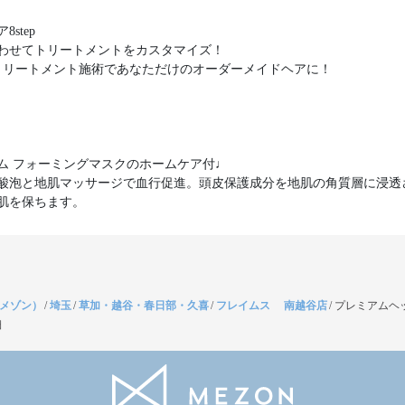
step
わせてトリートメントをカスタマイズ！
トリートメント施術であなただけのオーダーメイドヘアに！
ム フォーミングマスクのホームケア付♩
酸泡と地肌マッサージで血行促進。頭皮保護成分を地肌の角質層に浸透
肌を保ちます。
（メゾン）
/
埼玉
/
草加・越谷・春日部・久喜
/
フレイムス 南越谷店
/
プレミアムヘ
細