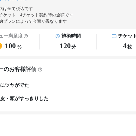
格は全て税込です
チケット 4チケット契約
時の金額です
約プランによって金額が異なります
ュー満足度
施術時間
チケッ
100
120
4
%
分
枚
ーのお客様評価
にツヤがでた
皮・頭がすっきりした