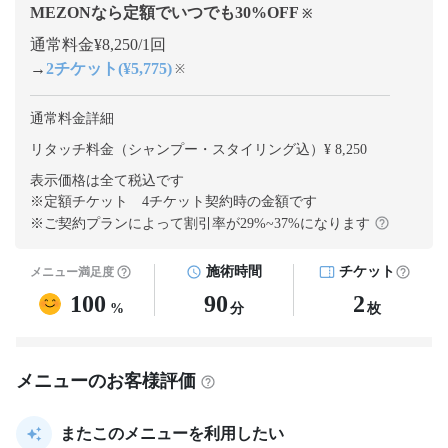
MEZONなら定額でいつでも
30
%OFF
※
通常料金¥8,250/1回
→
2チケット(¥5,775)
※
通常料金詳細
リタッチ料金（シャンプー・スタイリング込）¥ 8,250
表示価格は全て税込です
※定額チケット 4チケット契約
時の金額です
※ご契約プランによって割引率が
29
%~
37
%になります
施術時間
チケット
メニュー満足度
100
90
2
%
分
枚
メニューのお客様評価
またこのメニューを利用したい