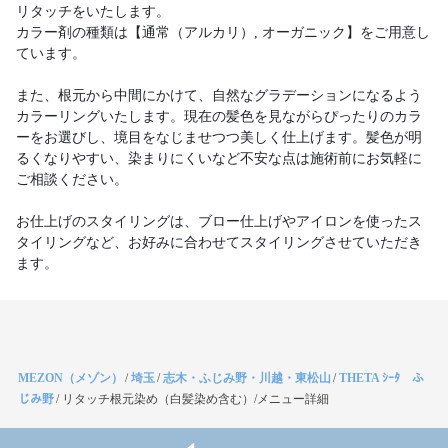
リタッチをいたします。
カラー剤の種類は【通常（アルカリ）, オーガニック】をご用意し
ています。
また、根元から中間にかけて、自然なグラデーションになるよう
カラーリングいたします。現在の髪色を見ながらぴったりのカラ
ーをお選びし、境目をなじませつつ美しく仕上げます。髪色が明
るくなりやすい、染まりにくいなど不安な点は施術前にお気軽に
ご相談ください。
お仕上げのスタイリングは、ブロー仕上げやアイロンを使ったス
タイリングなど、お好みに合わせてスタイリングさせていただき
ます。
MEZON（メゾン）
/
埼玉
/
志木・ふじみ野・川越・東松山
/
THETA ｼｰﾀ ふ
じみ野
/
リタッチ根元染め（白髪染め含む）/メニュー詳細