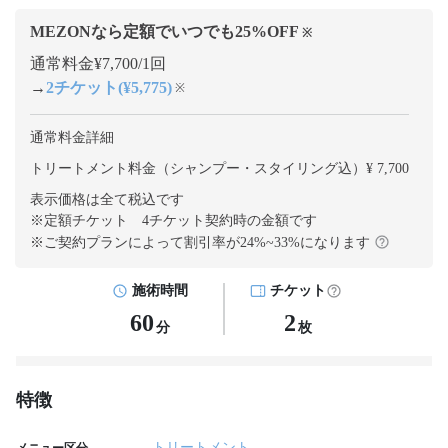
MEZONなら定額でいつでも
25
%OFF
※
通常料金¥7,700/1回
→
2チケット(¥5,775)
※
通常料金詳細
トリートメント料金（シャンプー・スタイリング込）¥ 7,700
表示価格は全て税込です
※定額チケット 4チケット契約
時の金額です
※ご契約プランによって割引率が
24
%~
33
%になります
施術時間
チケット
60
2
分
枚
特徴
トリートメント