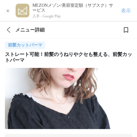
MEZONメゾン/美容室定額（サブスク）サ
×
表示
ービス
入手 -
Google Play
メニュー詳細
前髪カットパーマ
ストレート可能！前髪のうねりやクセも整える、前髪カッ
トパーマ