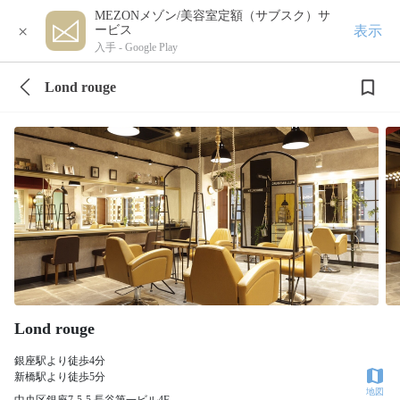
MEZONメゾン/美容室定額（サブスク）サ
×
表示
ービス
入手 -
Google Play
Lond rouge
Lond rouge
銀座駅より徒歩4分
新橋駅より徒歩5分
地図