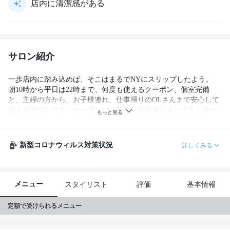
店内に清潔感がある
サロン紹介
一歩店内に踏み込めば、そこはまるでNYにスリップしたよう。

朝10時から平日は22時まで、何度も使えるクーポン、個室完備
と、主婦の方から、お子様連れ、仕事帰りのOLさんまで安心して
通えるサロンです。オーナーが厳選した実力派スタイリスト達が
『絶対に可愛く』いたします！とびきりオシャレな空間で心も弾
むはず☆
新型コロナウィルス対策状況
詳しくみる
メニュー
スタイリスト
評価
基本情報
定額で受けられるメニュー