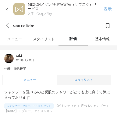
MEZONメゾン/美容室定額（サブスク）サ
×
表示
ービス
入手 -
Google Play
source liebe
評価
メニュー
スタイリスト
基本情報
saki
2021年12月20日
年齢：40代後半
メニュー
スタイリスト
シャンプーを選べるのと炭酸のシャワーがとても上に良くて気に
入っております
《ピトレティカ 》選べるシャンプー＋
シャンプー・ブロー、アイロンセット
【marbb】＋ブロー、アイロンセット