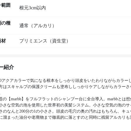
チ範囲
根元3cm以内
剤の種
通常（アルカリ）
商材
プリミエンス（資生堂）
ー紹介
EIDOアクアカラーで気になる根本をしっかり頭皮をいたわりながらカラー
方はスキャルプの保護クリームも塗布ししっかりケアしながらカラーさ
。
は話題の【marbb】をフルフラットのシャンプー台に全台導入。marbbとは
小さな空気の泡を使用した世界初の美髪システム。小さな空気の泡のサ
さのなんと200分の1の小ささ。頭皮の毛穴の奥の汚れはもちろん、キュ
に溜まった油分や老廃物まで徹底的に落とすのと同時に残留アルカリも