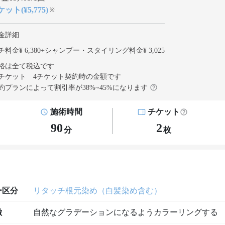
ット(¥5,775)
※
金詳細
料金¥ 6,380
+
シャンプー・スタイリング料金¥ 3,025
格は全て税込です
チケット 4チケット契約
時の金額です
約プランによって割引率が
38
%~
45
%になります
施術時間
チケット
90
2
分
枚
ー区分
リタッチ根元染め（白髪染め含む）
徴
自然なグラデーションになるようカラーリングする