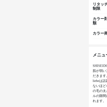
リタッ
制限
カラー
類
カラー
メニュ
SHIS
肌が弱い
だきます
liebe
ないほど
の毛の太
ルの隙間
れます。