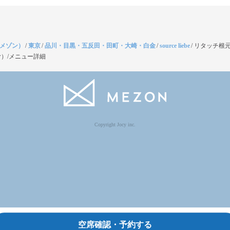
（メゾン）
/
東京
/
品川・目黒・五反田・田町・大崎・白金
/
source liebe
/
リタッチ根
）/メニュー詳細
Copyright Jocy inc.
空席確認・予約する