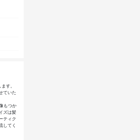
します。
せていた
想像もつか
イズは髪
ーティク
流してく