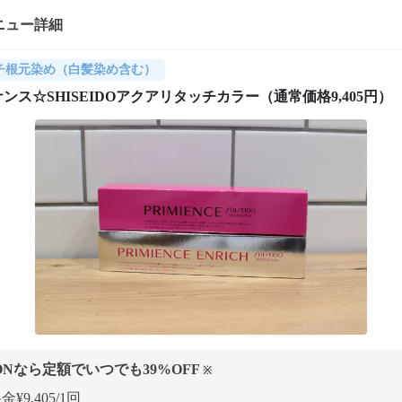
ニュー詳細
チ根元染め（白髪染め含む）
ンス☆SHISEIDOアクアリタッチカラー（通常価格9,405円）
ONなら定額でいつでも
39
%OFF
※
¥9,405/1回