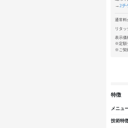
→
2チケ
通常料
リタッチ
表示価
※定額
※ご契
特徴
メニュ
技術特