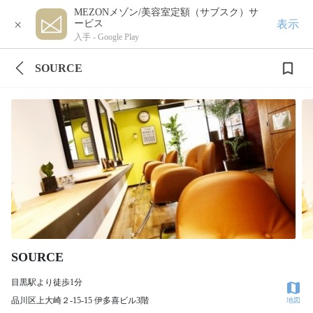
MEZONメゾン/美容室定額（サブスク）サ
×
表示
ービス
入手 -
Google Play
SOURCE
SOURCE
目黒駅より徒歩1分
品川区上大崎２-15-15 伊多喜ビル3階
地図