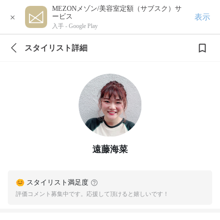
MEZONメゾン/美容室定額（サブスク）サ
×
表示
ービス
入手 -
Google Play
スタイリスト詳細
遠藤海菜
スタイリスト満足度
評価コメント募集中です。応援して頂けると嬉しいです！