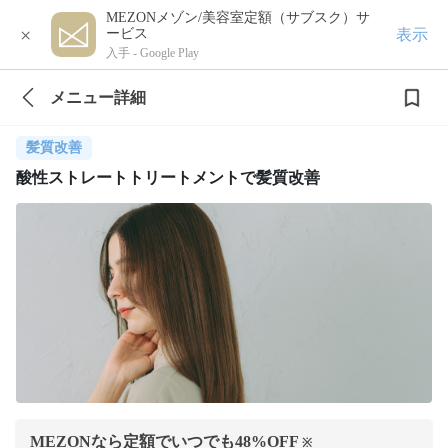
MEZONメゾン/美容室定額（サブスク）サ
×
表示
ービス
入手 -
Google Play
メニュー詳細
髪質改善
酸性ストレートトリートメントで髪質改善
MEZONなら定額でいつでも
48
%OFF
※