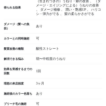
（生まれつきの）うねり・癖の改善
、
（ダ
メージ・エイジングによる）うねりの改善
得られる効果
、
ダメージ補修
、
潤い・艶感UP
、
ハリコ
シ・弾力がでる
、
髪の柔らかさがでる
ダメージ（髪への負
あり
担）
可
カラーとの同時施術
酸性ストレート
髪質改善の種類
弱〜中程度のうねり
解消できる悩み
効果を実感するまでの
1回
回数
3ヶ月
理想の来店頻度
あり
施術後のカラー色落ち
可
ブリーチ毛の施術