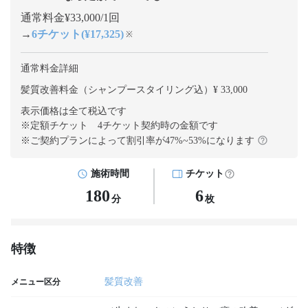
通常料金¥33,000/1回
→
6チケット(¥17,325)
※
通常料金詳細
髪質改善料金（シャンプースタイリング込）¥ 33,000
表示価格は全て税込です
※定額チケット 4チケット契約
時の金額です
※ご契約プランによって割引率が
47
%~
53
%になります
施術時間
チケット
180
6
分
枚
特徴
髪質改善
メニュー区分