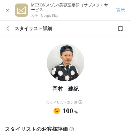
MEZONメゾン/美容室定額（サブスク）サ
×
表示
ービス
入手 -
Google Play
スタイリスト詳細
岡村 建紀
スタイリスト満足度
100
%
スタイリストのお客様評価