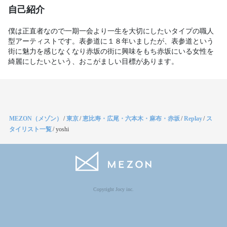
自己紹介
僕は正直者なので一期一会より一生を大切にしたいタイプの職人
型アーティストです。表参道に１８年いましたが、表参道という
街に魅力を感じなくなり赤坂の街に興味をもち赤坂にいる女性を
綺麗にしたいという、おこがましい目標があります。
MEZON（メゾン）
/
東京
/
恵比寿・広尾・六本木・麻布・赤坂
/
Replay
/
ス
タイリスト一覧
/
yoshi
Copyright Jocy inc.