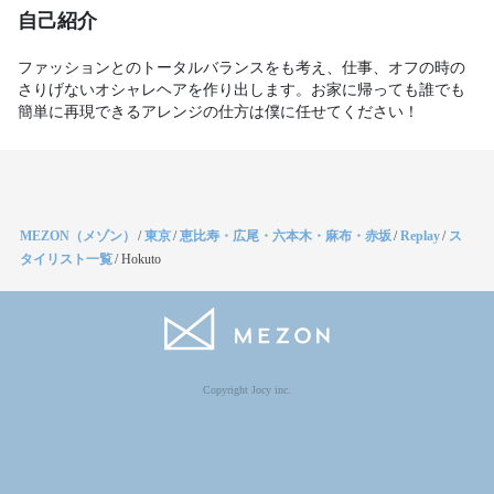
自己紹介
ファッションとのトータルバランスをも考え、仕事、オフの時の
さりげないオシャレヘアを作り出します。お家に帰っても誰でも
簡単に再現できるアレンジの仕方は僕に任せてください！
MEZON（メゾン）
/
東京
/
恵比寿・広尾・六本木・麻布・赤坂
/
Replay
/
ス
タイリスト一覧
/
Hokuto
Copyright Jocy inc.