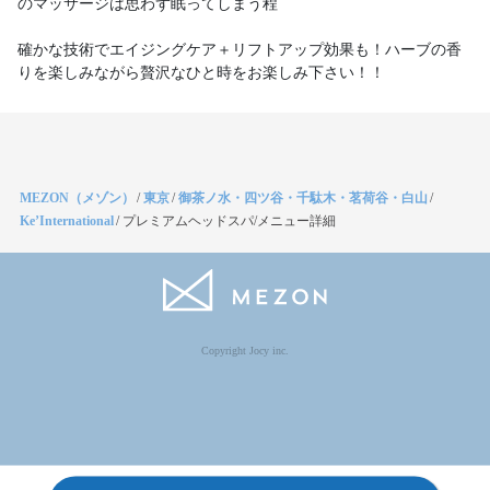
のマッサージは思わず眠ってしまう程
確かな技術でエイジングケア＋リフトアップ効果も！ハーブの香
りを楽しみながら贅沢なひと時をお楽しみ下さい！！
MEZON（メゾン）
/
東京
/
御茶ノ水・四ツ谷・千駄木・茗荷谷・白山
/
Ke’International
/
プレミアムヘッドスパ/メニュー詳細
Copyright Jocy inc.