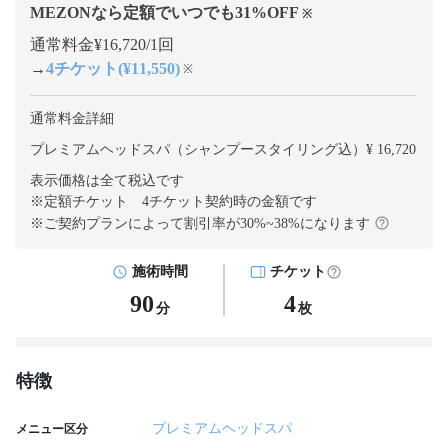
MEZONなら定額でいつでも
31
%OFF
※
通常料金¥16,720/1回
→
4チケット(¥11,550)
※
通常料金詳細
プレミアムヘッドスパ（シャンプースタイリング込）¥ 16,720
表示価格は全て税込です
※定額チケット 4チケット契約
時の金額です
※ご契約プランによって割引率が
30
%~
38
%になります
施術時間
チケット
90
4
分
枚
特徴
プレミアムヘッドスパ
メニュー区分