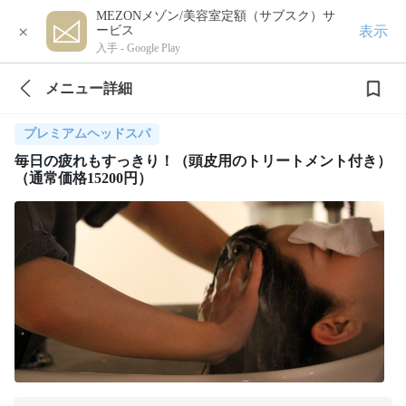
MEZONメゾン/美容室定額（サブスク）サ
×
表示
ービス
入手 -
Google Play
メニュー詳細
プレミアムヘッドスパ
毎日の疲れもすっきり！（頭皮用のトリートメント付き）
（通常価格15200円）