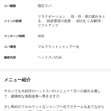
指圧スパ
スパ種類
リラクゼーション
、
頭・目・肩の疲れをと
る
、
頭皮環境の改善
、
顔のむくみ解消・
メインの効果
リフトアップ
40分
マッサージ時間
フルフラットシャンプー台
スパ環境
ヘッドスパのみ
施術内容
メニュー紹介
サロンでも大好評のヘッドスパのメニュー＊日々の疲れを癒し
て、健康的な地肌改善へ導きます◎
少し暗めのフルルラットなシャンプー台でスチームをあてながら