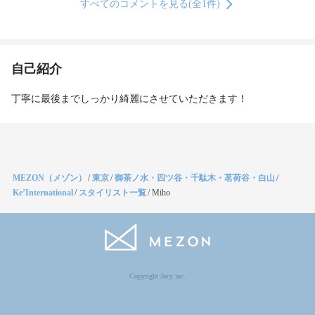
すべてのコメントを見る(全1件)
自己紹介
丁寧に最後までしっかり綺麗にさせていただきます！
MEZON（メゾン）
/
東京
/
御茶ノ水・四ツ谷・千駄木・茗荷谷・白山
/
Ke’International
/
スタイリスト一覧
/
Miho
Copyright Jocy inc.