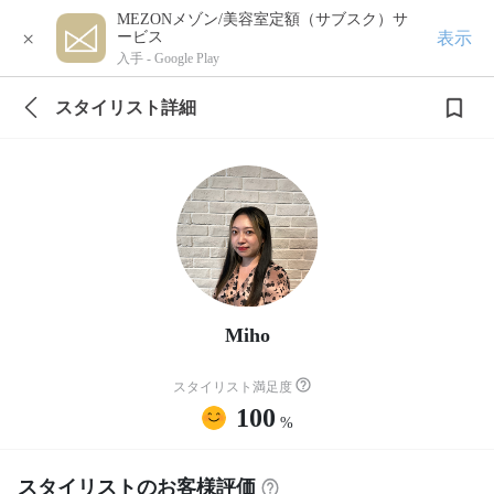
MEZONメゾン/美容室定額（サブスク）サ
×
表示
ービス
入手 -
Google Play
スタイリスト詳細
Miho
スタイリスト満足度
100
%
スタイリストのお客様評価