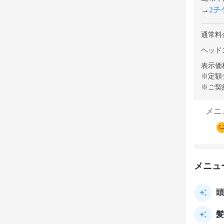
→
2チケ
通常料
ヘッドス
表示価
※定額
※ご契
メニ
メニュ
頭
髪