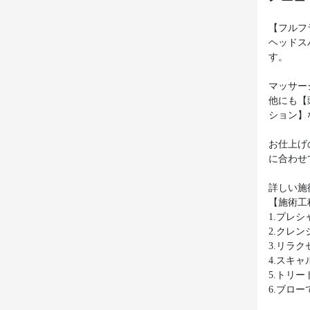
【フルフ
ヘッドス
す。
マッサー
他にも【
ション】
お仕上げ
に合わせ
詳しい施
【施術工
1.プレ
2.クレ
3.リラ
4.スキ
5.トリ
6.ブロ