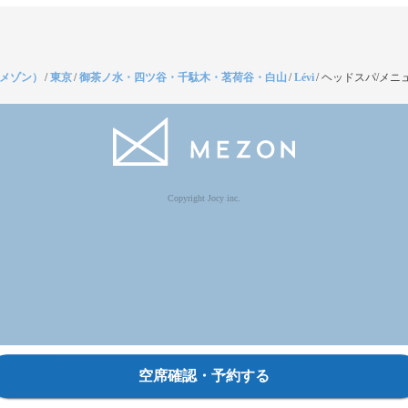
（メゾン）
/
東京
/
御茶ノ水・四ツ谷・千駄木・茗荷谷・白山
/
Lévi
/
ヘッドスパ/メニ
Copyright Jocy inc.
空席確認・予約する