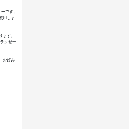
ューです。
使用しま
ります。
リラクゼー
、お好み