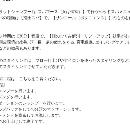
ラットシャンプー台, スパブース（又は個室）】で行うヘッドスパメニ
パの種類は【指圧スパ】で、【サンコール（ボタニエンス）】のものを
ジ時間は【30分】程度で、【顔のむくみ解消・リフトアップ】効果があ
頭皮環境の改善, 頭・目・肩の疲れをとる, 育毛促進, エイジングケア ,
などの効果もあります。
のスタイリングは、ブロー仕上げやアイロンを使ったスタイリングなど
てスタイリングさせていただきます。
術工程は、こちらをご覧ください。
程】
シャンプーを行います。
ンジングを行います。
クゼーションのシャンプーを行います。
ャルプパックをして40分頭のマッサージします。
ートメントを塗布してお流しします。
ーでお仕上げして終了です。