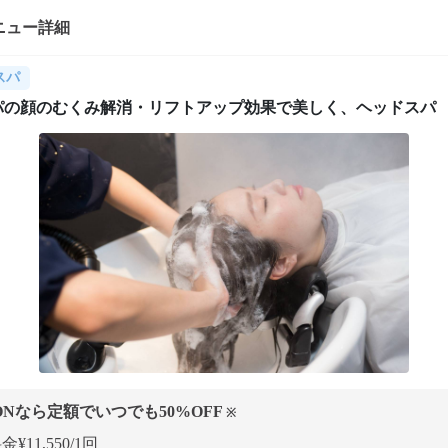
ニュー詳細
スパ
パの顔のむくみ解消・リフトアップ効果で美しく、ヘッドスパ
ONなら定額でいつでも
50
%OFF
※
¥11,550/1回