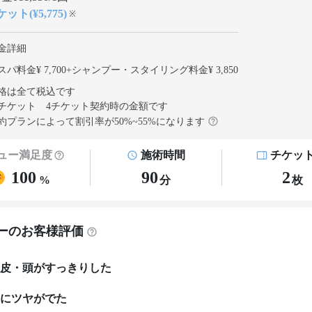
ット(¥5,775)
※
金詳細
パ料金¥ 7,700
+
シャンプー・スタイリング料金¥ 3,850
格は全て税込です
チケット 4チケット契約
時の金額です
約プランによって割引率が
50
%~
55
%になります
ュー満足度
施術時間
チケッ
100
90
2
%
分
枚
ーのお客様評価
皮・頭がすっきりした
にツヤがでた