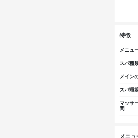
特徴
メニュ
スパ種
メイン
スパ環
マッサ
間
メニュ