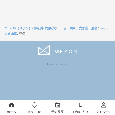
MEZON（メゾン）
/
神奈川
/
武蔵小杉・日吉・綱島・大倉山・菊名
/
Loops
大倉山店
/
評価
Copyright Jocy inc.
ホーム
お知らせ
予約履歴
お気に入り
マイページ