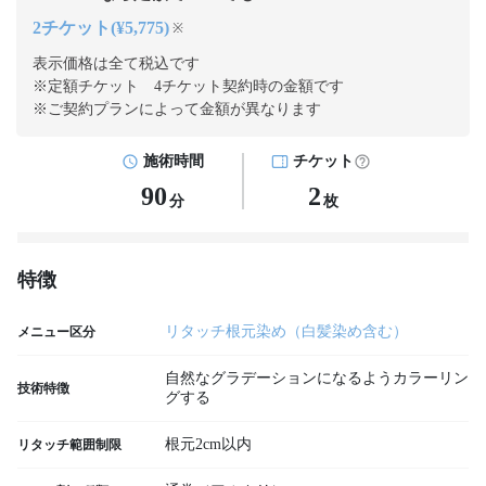
2チケット(¥5,775)
※
表示価格は全て税込です
※定額チケット 4チケット契約
時の金額です
※ご契約プランによって金額が異なります
施術時間
チケット
90
2
分
枚
特徴
リタッチ根元染め（白髪染め含む）
メニュー区分
自然なグラデーションになるようカラーリン
技術特徴
グする
根元2cm以内
リタッチ範囲制限