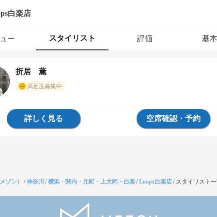
ops白楽店
スタイリスト
ュー
評価
基
折居 薫
満足度募集中
詳しく見る
空席確認・予約
（メゾン）
/
神奈川
/
横浜・関内・元町・上大岡・白楽
/
Loops白楽店
/
スタイリスト一