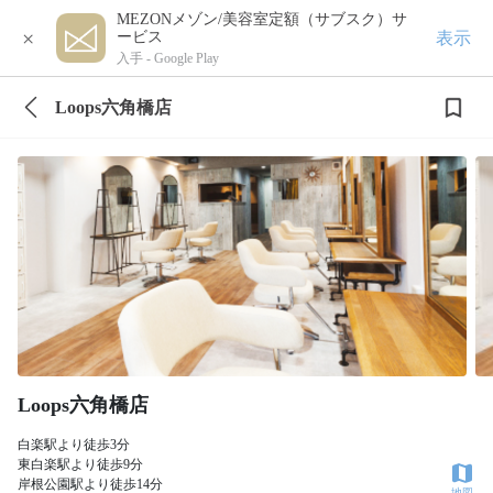
MEZONメゾン/美容室定額（サブスク）サ
×
表示
ービス
入手 -
Google Play
Loops六角橋店
Loops六角橋店
白楽駅より徒歩3分
東白楽駅より徒歩9分
岸根公園駅より徒歩14分
地図