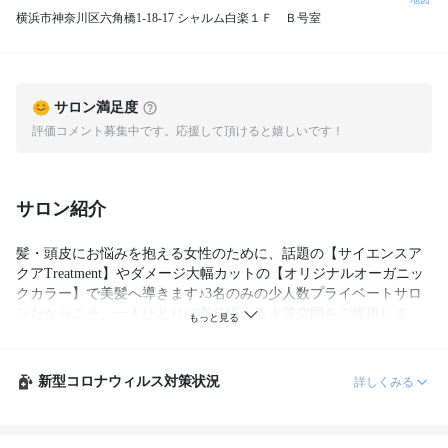
横浜市神奈川区六角橋1-18-17 シャルム白楽１Ｆ Ｂ号室
サロン満足度
評価コメント募集中です。応援して頂けると嬉しいです！
サロン紹介
髪・頭皮にお悩みを抱える女性のために、話題の【サイエンスア
クアTreatment】やダメージ大幅カットの【オリジナルオーガニッ
クカラー】で美髪へ導きます♪3名のみの少人数プライベートサロ
ンだからこそ、一人ひとりに寄り添える上質空間をご提供しま
す！
新型コロナウィルス対策状況
詳しくみる