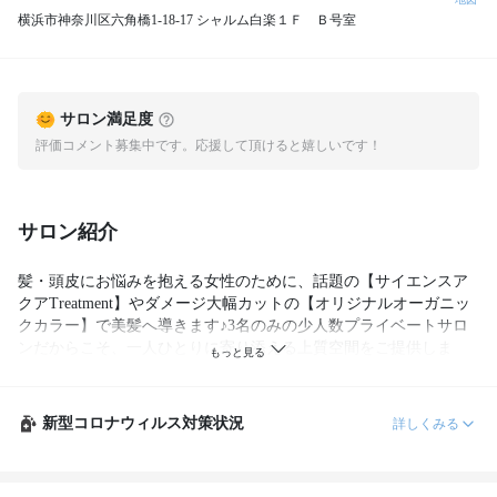
横浜市神奈川区六角橋1-18-17 シャルム白楽１Ｆ Ｂ号室
サロン満足度
評価コメント募集中です。応援して頂けると嬉しいです！
サロン紹介
髪・頭皮にお悩みを抱える女性のために、話題の【サイエンスア
クアTreatment】やダメージ大幅カットの【オリジナルオーガニッ
クカラー】で美髪へ導きます♪3名のみの少人数プライベートサロ
ンだからこそ、一人ひとりに寄り添える上質空間をご提供しま
す！
新型コロナウィルス対策状況
詳しくみる