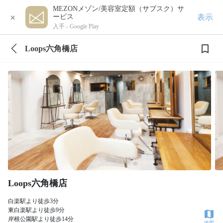
MEZONメゾン/美容室定額（サブスク）サ
×
表示
ービス
入手 -
Google Play
Loops六角橋店
Loops六角橋店
白楽駅より徒歩3分
東白楽駅より徒歩9分
岸根公園駅より徒歩14分
地図