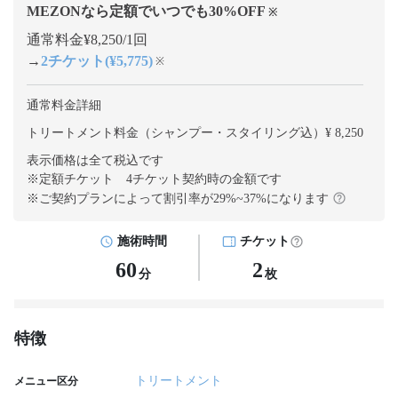
MEZONなら定額でいつでも
30
%OFF
※
通常料金¥8,250/1回
→
2チケット(¥5,775)
※
通常料金詳細
トリートメント料金（シャンプー・スタイリング込）¥ 8,250
表示価格は全て税込です
※定額チケット 4チケット契約
時の金額です
※ご契約プランによって割引率が
29
%~
37
%になります
施術時間
チケット
60
2
分
枚
特徴
トリートメント
メニュー区分