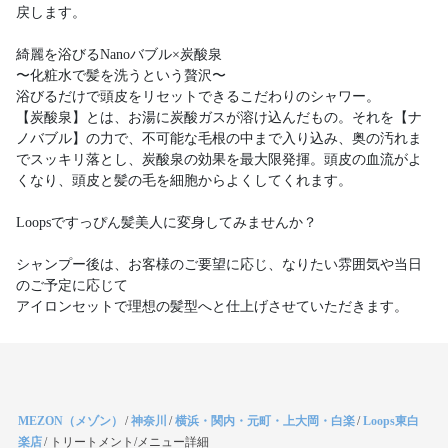
戻します。
綺麗を浴びるNanoバブル×炭酸泉
〜化粧水で髪を洗うという贅沢〜
浴びるだけで頭皮をリセットできるこだわりのシャワー。
【炭酸泉】とは、お湯に炭酸ガスが溶け込んだもの。それを【ナ
ノバブル】の力で、不可能な毛根の中まで入り込み、奥の汚れま
でスッキリ落とし、炭酸泉の効果を最大限発揮。頭皮の血流がよ
くなり、頭皮と髪の毛を細胞からよくしてくれます。
Loopsですっぴん髪美人に変身してみませんか？
シャンプー後は、お客様のご要望に応じ、なりたい雰囲気や当日
のご予定に応じて
MEZON（メゾン）
/
神奈川
/
横浜・関内・元町・上大岡・白楽
/
Loops東白
楽店
/
トリートメント/メニュー詳細