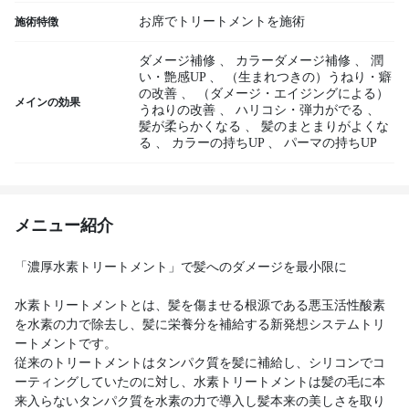
お席でトリートメントを施術
施術特徴
ダメージ補修
、
カラーダメージ補修
、
潤
い・艶感UP
、
（生まれつきの）うねり・癖
の改善
、
（ダメージ・エイジングによる）
メインの効果
うねりの改善
、
ハリコシ・弾力がでる
、
髪が柔らかくなる
、
髪のまとまりがよくな
る
、
カラーの持ちUP
、
パーマの持ちUP
メニュー紹介
「濃厚水素トリートメント」で髪へのダメージを最小限に
水素トリートメントとは、髪を傷ませる根源である悪玉活性酸素
を水素の力で除去し、髪に栄養分を補給する新発想システムトリ
ートメントです。
従来のトリートメントはタンパク質を髪に補給し、シリコンでコ
ーティングしていたのに対し、水素トリートメントは髪の毛に本
来入らないタンパク質を水素の力で導入し髪本来の美しさを取り