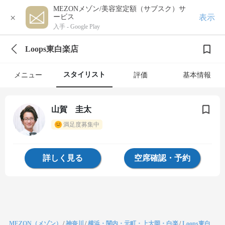
MEZONメゾン/美容室定額（サブスク）サ
×
表示
ービス
入手 -
Google Play
Loops東白楽店
スタイリスト
メニュー
評価
基本情報
山賀 圭太
満足度募集中
詳しく見る
空席確認・予約
MEZON（メゾン）
/
神奈川
/
横浜・関内・元町・上大岡・白楽
/
Loops東白