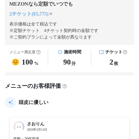
MEZONなら定額でいつでも
2チケット(¥5,775)
※
表示価格は全て税込です
※定額チケット 4チケット契約
時の金額です
※ご契約プランによって金額が異なります
施術時間
チケット
メニュー満足度
100
90
2
%
分
枚
メニューのお客様評価
頭皮に優しい
さおりん
2023年2月11日
年齢：50代前半