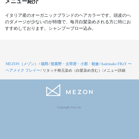
メニュー紹介
イタリア産のオーガニックブランドのヘアカラーです。頭皮のへ
のダメージが少ないのが特徴で、毎月白髪染めされる方に特にお
すすめしております。シャンプーブロー込み。
MEZON（メゾン）
/
福岡
/
筑紫野・太宰府・小郡・朝倉
/
hairmake FReY 〜
ヘアメイク フレイ〜
/
リタッチ根元染め（白髪染め含む）/メニュー詳細
Copyright Jocy inc.