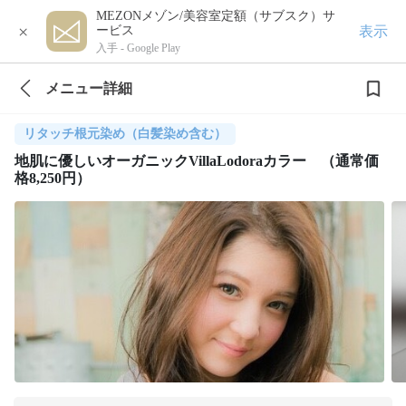
MEZONメゾン/美容室定額（サブスク）サ
×
表示
ービス
入手 -
Google Play
メニュー詳細
リタッチ根元染め（白髪染め含む）
地肌に優しいオーガニックVillaLodoraカラー （通常価
格8,250円）