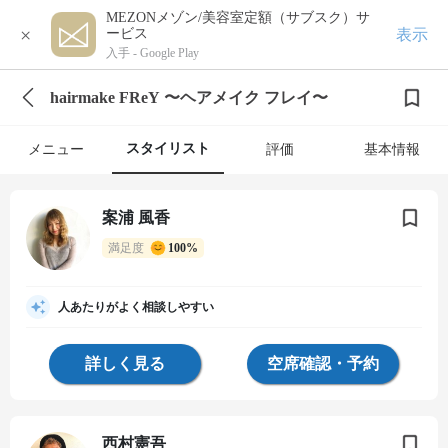
MEZONメゾン/美容室定額（サブスク）サ
×
表示
ービス
入手 -
Google Play
hairmake FReY 〜ヘアメイク フレイ〜
スタイリスト
メニュー
評価
基本情報
案浦 風香
満足度
100%
人あたりがよく相談しやすい
詳しく見る
空席確認・予約
西村憲吾