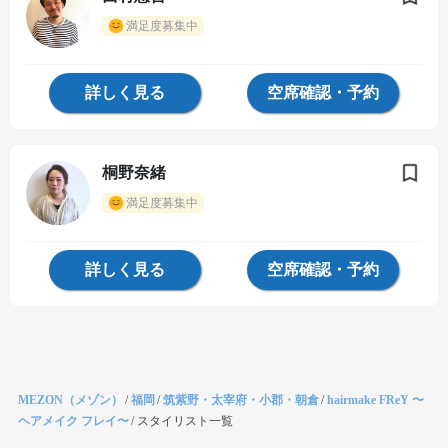
満足度募集中
詳しく見る
空席確認・予約
桐野奈緒
満足度募集中
詳しく見る
空席確認・予約
MEZON（メゾン）
/
福岡
/
筑紫野・太宰府・小郡・朝倉
/
hairmake FReY 〜
ヘアメイク フレイ〜
/
スタイリスト一覧