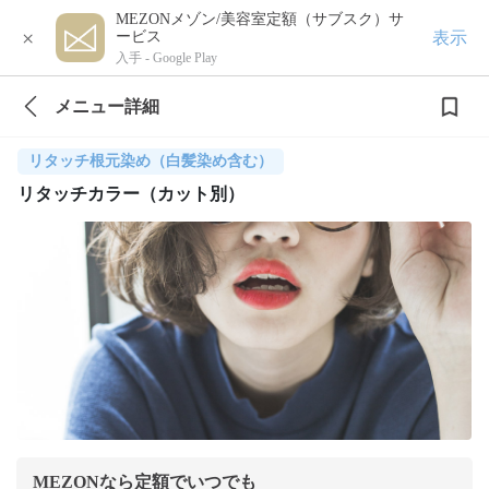
MEZONメゾン/美容室定額（サブスク）サ
×
表示
ービス
入手 -
Google Play
メニュー詳細
リタッチ根元染め（白髪染め含む）
リタッチカラー（カット別）
MEZONなら定額でいつでも