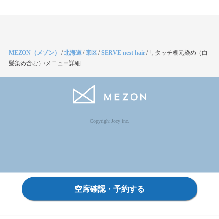
MEZON（メゾン）
/
北海道
/
東区
/
SERVE next hair
/
リタッチ根元染め（白
髪染め含む）/メニュー詳細
Copyright Jocy inc.
空席確認・予約する