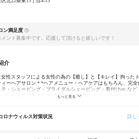
区北22条東15丁目4-15
ロン満足度
コメント募集中です。応援して頂けると嬉しいです！
紹介
BEは女性スタッフによる女性の為の【癒し】と【キレイ】拘った
ティーヘアサロン＊*ヘアメニュー・ヘアケアはもちろん、完全
テ・シェービング・ブライダルシェービング・着付けetc.など
レイ】を実現できます＊*女性のみの空間なので、初めての方な
す＊*
コロナウィルス対策状況
詳し