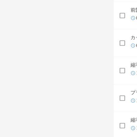
前
カ
縮
プ
縮