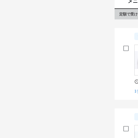
メニ
定額で受け
1