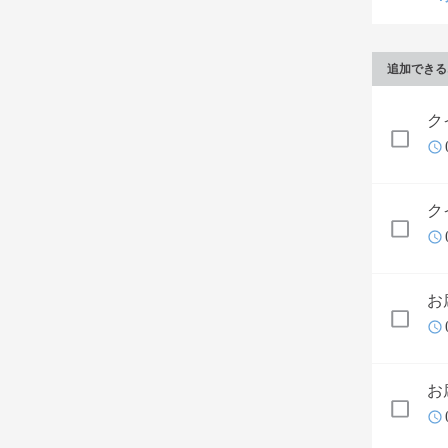
追加できる
ク
ク
お
お