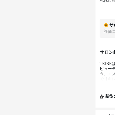
札幌市東
サ
評価
サロン
TRI
ビュー
う、エス
で【キ
すすめで
新型