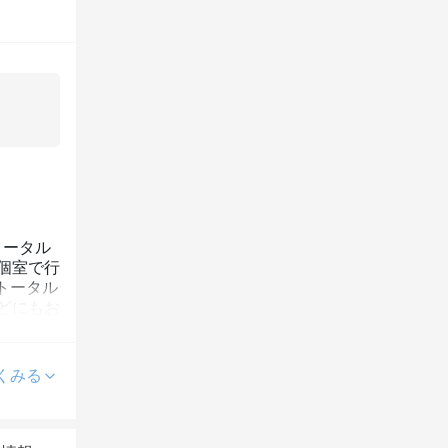
トータル
個室で行
トータル
どにもお
くみる