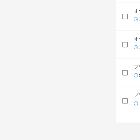
オ
オ
プ
プ