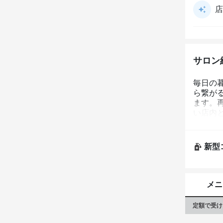
店
サロン
毎日の
ら繋が
ます。再
い店内
ており
新型
メニ
定額で受け