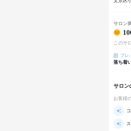
文京区
サロン
10
このサ
プレ
落ち着
サロン
お客様
コ
ス