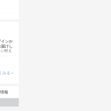
ザインか
お届けし
》☆明る
お待ちし
くみる
本情報