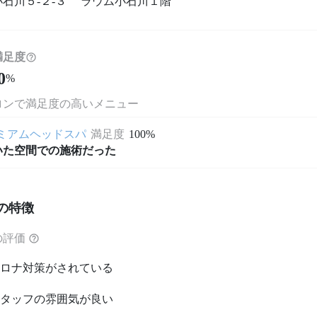
小石川５‐２‐３ ラウム小石川１階
満足度
0
%
ロンで満足度の高いメニュー
ミアムヘッドスパ
満足度
100%
いた空間での施術だった
の特徴
の評価
ロナ対策がされている
タッフの雰囲気が良い