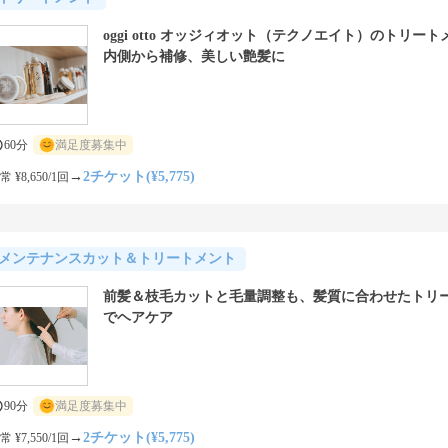
oggi otto オッジィオット（テクノエイト）のトリー
内側から補修、美しい艶髪に
60分
満足度募集中
→
2チケット(¥5,775)
常 ¥8,650/1回
メンテナンスカット＆トリートメント
前髪＆枝毛カットと毛量調整も、髪質に合わせたトリ
でヘアケア
90分
満足度募集中
→
2チケット(¥5,775)
常 ¥7,550/1回