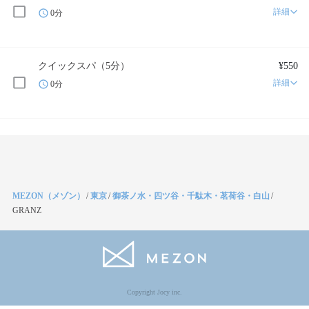
詳細
0分
クイックスパ（5分）
¥550
詳細
0分
MEZON（メゾン）
/
東京
/
御茶ノ水・四ツ谷・千駄木・茗荷谷・白山
/
GRANZ
Copyright Jocy inc.