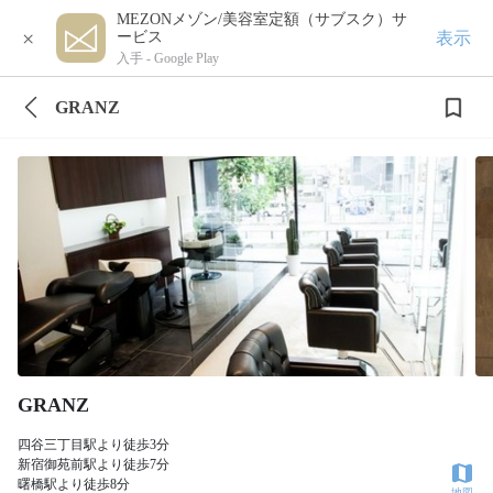
MEZONメゾン/美容室定額（サブスク）サ
×
表示
ービス
入手 -
Google Play
GRANZ
GRANZ
四谷三丁目駅より徒歩3分
新宿御苑前駅より徒歩7分
曙橋駅より徒歩8分
地図