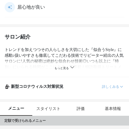
居心地が良い
サロン紹介
トレンドを加えつつその人らしさを大切にした『似合うStyle』に
感動♪扱いやすさも徹底してこだわる技術でリピーター続出の人気
サロンに!人気の秘密は絶妙な似合わせ技術◎いつも以上に『特
別』にいられる時間がここにある。業界初！特許取得トリートメ
ントTOKIOも採用★ 経験豊富なスタイリストが必ず素敵にしてく
れる☆

※10分以上遅れた場合キャンセルまたは、お待ち頂く場合もござ
新型コロナウィルス対策状況
詳しくみる
います
メニュー
スタイリスト
評価
基本情報
定額で受けられるメニュー