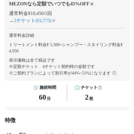
MEZONなら定額でいつでも
45
%OFF
※
通常料金¥10,450/1回
→
2チケット(¥5,775)
※
通常料金詳細
トリートメント料金¥ 5,500
+
シャンプー・スタイリング料金¥
4,950
表示価格は全て税込です
※定額チケット 4チケット契約
時の金額です
※ご契約プランによって割引率が
44
%~
51
%になります
施術時間
チケット
60
2
分
枚
特徴