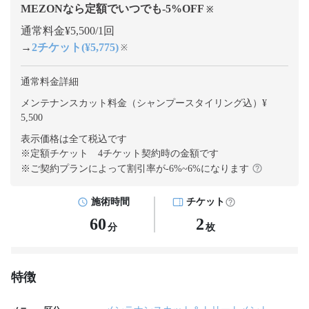
MEZONなら定額でいつでも
-5
%OFF
※
通常料金¥5,500/1回
→
2チケット(¥5,775)
※
通常料金詳細
メンテナンスカット料金（シャンプースタイリング込）¥
5,500
表示価格は全て税込です
※定額チケット 4チケット契約
時の金額です
※ご契約プランによって割引率が
-6
%~
6
%になります
施術時間
チケット
60
2
分
枚
特徴