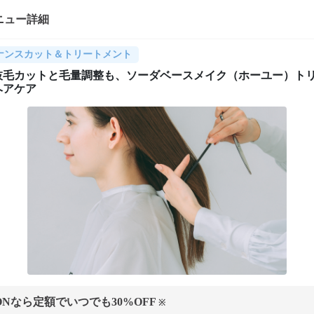
ニュー詳細
ナンスカット＆トリートメント
枝毛カットと毛量調整も、ソーダベースメイク（ホーユー）ト
ヘアケア
ONなら定額でいつでも
30
%OFF
※