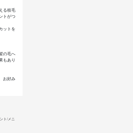
える枝毛
ントがつ
カットを
髪の毛へ
果もあり
、お好み
ント/メニ