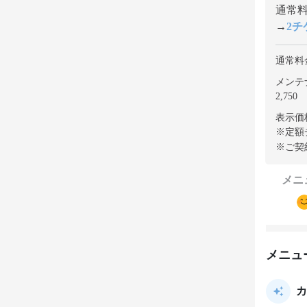
通常料金
→
2チケ
通常料
メンテ
2,750
表示価
※定額
※ご契
メニ
メニュ
カ