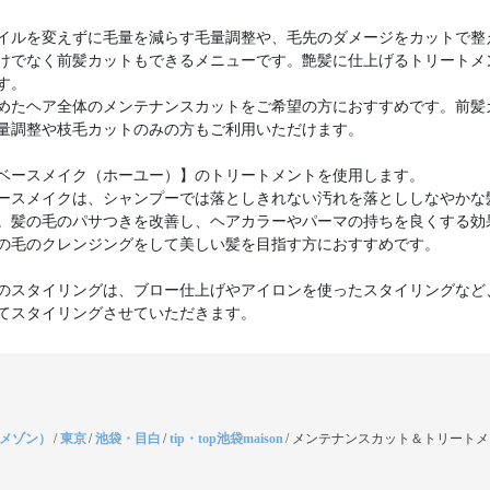
イルを変えずに毛量を減らす毛量調整や、毛先のダメージをカットで整
けでなく前髪カットもできるメニューです。艶髪に仕上げるトリートメ
す。
めたヘア全体のメンテナンスカットをご希望の方におすすめです。前髪
量調整や枝毛カットのみの方もご利用いただけます。
ベースメイク（ホーユー）】のトリートメントを使用します。
ースメイクは、シャンプーでは落としきれない汚れを落とししなやかな
。髪の毛のパサつきを改善し、ヘアカラーやパーマの持ちを良くする効
の毛のクレンジングをして美しい髪を目指す方におすすめです。
のスタイリングは、ブロー仕上げやアイロンを使ったスタイリングなど
てスタイリングさせていただきます。
（メゾン）
/
東京
/
池袋・目白
/
tip・top池袋maison
/
メンテナンスカット＆トリートメ