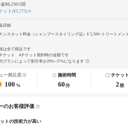
¥8,250/1回
ット(¥5,775)
※
金詳細
ナンスカット料金（シャンプースタイリング込）¥ 5,500
+
トリートメン
格は全て税込です
チケット 4チケット契約
時の金額です
約プランによって割引率が
29
%~
37
%になります
ュー満足度
施術時間
チケッ
100
60
2
%
分
枚
ーのお客様評価
ットの技術力が高い