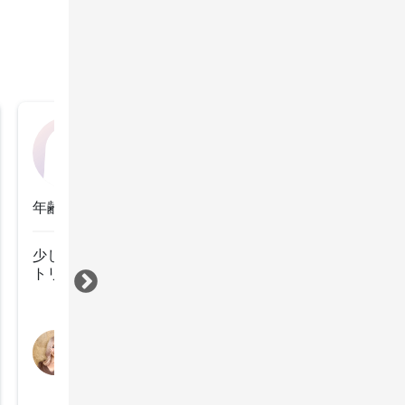
未登録
2022年11月23日
年齢：50代前半
少しカットしただけでスタイリングが楽になりました。

トリートメントも効果を感じてます。
すべて見る
担当スタイリスト
梅田美歩