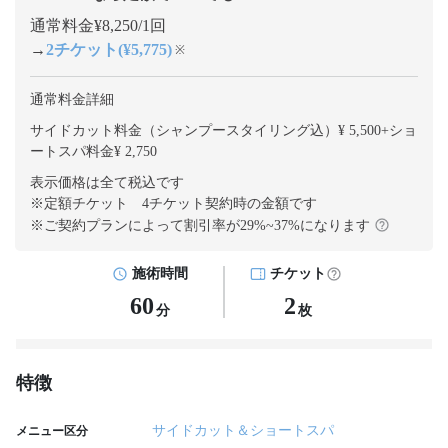
通常料金¥8,250/1回
→
2チケット(¥5,775)
※
通常料金詳細
サイドカット料金（シャンプースタイリング込）¥ 5,500
+
ショ
ートスパ料金¥ 2,750
表示価格は全て税込です
※定額チケット 4チケット契約
時の金額です
※ご契約プランによって割引率が
29
%~
37
%になります
施術時間
チケット
60
2
分
枚
特徴
サイドカット＆ショートスパ
メニュー区分