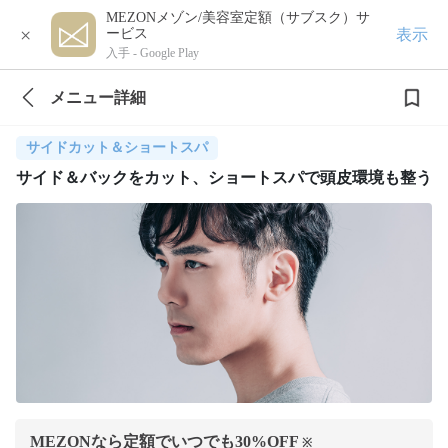
MEZONメゾン/美容室定額（サブスク）サ
×
表示
ービス
入手 -
Google Play
メニュー詳細
サイドカット＆ショートスパ
サイド＆バックをカット、ショートスパで頭皮環境も整う
MEZONなら定額でいつでも
30
%OFF
※