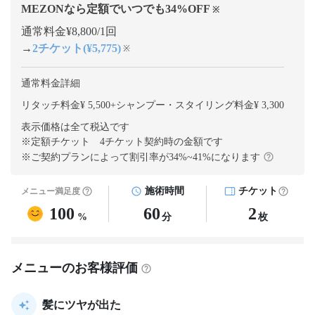
MEZONなら定額でいつでも
34
%OFF
※
通常料金¥8,800/1回
→
2チケット(¥5,775)
※
通常料金詳細
リタッチ料金¥ 5,500
+
シャンプー・スタイリング料金¥ 3,300
表示価格は全て税込です
※定額チケット 4チケット契約
時の金額です
※ご契約プランによって割引率が
34
%~
41
%になります
施術時間
チケット
メニュー満足度
100
60
2
%
分
枚
メニューのお客様評価
髪にツヤが出た