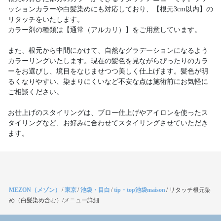
ッションカラーや白髪染めにも対応しており、【根元3cm以内】の
リタッチをいたします。
カラー剤の種類は【通常（アルカリ）】をご用意しています。
また、根元から中間にかけて、自然なグラデーションになるよう
カラーリングいたします。現在の髪色を見ながらぴったりのカラ
ーをお選びし、境目をなじませつつ美しく仕上げます。髪色が明
るくなりやすい、染まりにくいなど不安な点は施術前にお気軽に
ご相談ください。
お仕上げのスタイリングは、ブロー仕上げやアイロンを使ったス
タイリングなど、お好みに合わせてスタイリングさせていただき
ます。
MEZON（メゾン）
/
東京
/
池袋・目白
/
tip・top池袋maison
/
リタッチ根元染
め（白髪染め含む）/メニュー詳細