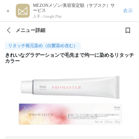
MEZONメゾン/美容室定額（サブスク）サ
×
表示
ービス
入手 -
Google Play
メニュー詳細
リタッチ根元染め（白髪染め含む）
きれいなグラデーションで毛先まで均一に染めるリタッチ
カラー