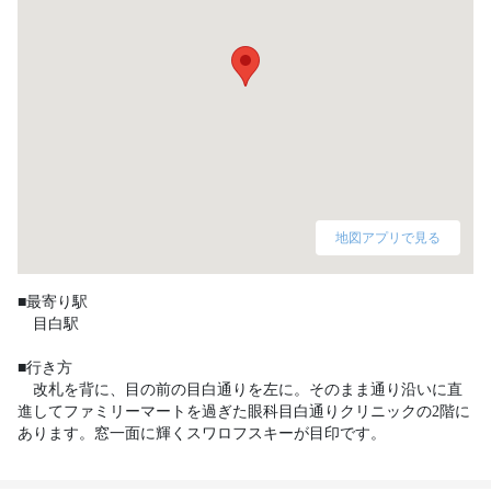
地図アプリで見る
■最寄り駅

　目白駅

■行き方

　改札を背に、目の前の目白通りを左に。そのまま通り沿いに直
進してファミリーマートを過ぎた眼科目白通りクリニックの2階に
あります。窓一面に輝くスワロフスキーが目印です。