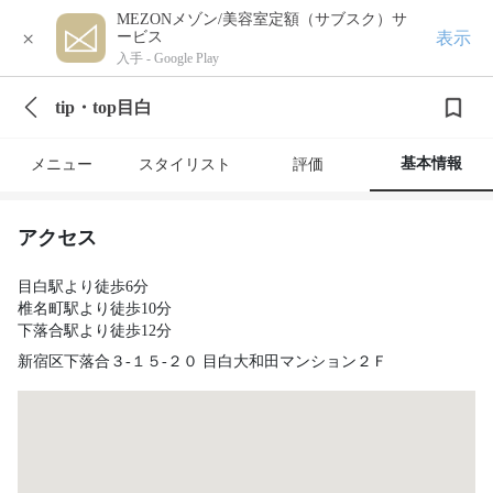
MEZONメゾン/美容室定額（サブスク）サ
×
表示
ービス
入手 -
Google Play
tip・top目白
基本情報
メニュー
スタイリスト
評価
アクセス
目白駅より徒歩6分
椎名町駅より徒歩10分
下落合駅より徒歩12分
新宿区下落合３-１５-２０ 目白大和田マンション２Ｆ