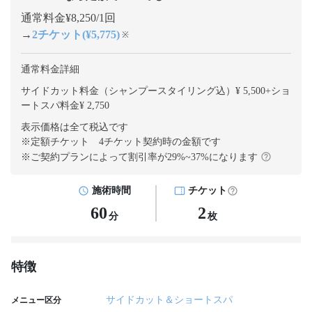
通常料金¥8,250/1回
→
2チケット(¥5,775)
※
通常料金詳細
サイドカット料金（シャンプースタイリング込）¥ 5,500
+
ショ
ートスパ料金¥ 2,750
表示価格は全て税込です
※定額チケット 4チケット契約
時の金額です
※ご契約プランによって割引率が
29
%~
37
%になります
施術時間
チケット
60
2
分
枚
特徴
サイドカット＆ショートスパ
メニュー区分