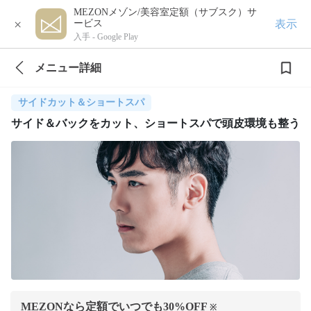
MEZONメゾン/美容室定額（サブスク）サ
×
表示
ービス
入手 -
Google Play
メニュー詳細
サイドカット＆ショートスパ
サイド＆バックをカット、ショートスパで頭皮環境も整う
MEZONなら定額でいつでも
30
%OFF
※