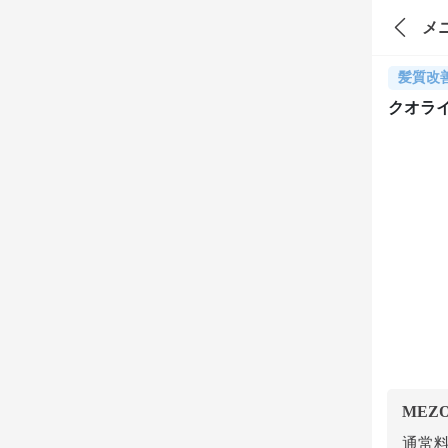
メ
髪質改
クオラ
MEZ
通常料金