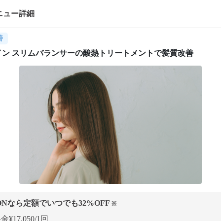
ニュー詳細
善
イン スリムバランサーの酸熱トリートメントで髪質改善
ONなら定額でいつでも
32
%OFF
※
¥17,050/1回