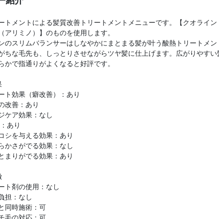
ー紹介
ートメントによる髪質改善トリートメントメニューです。【クオライン
（アリミノ）】のものを使用します。
ンのスリムバランサーはしなやかにまとまる髪が叶う酸熱トリートメン
がちな毛先も、しっとりさせながらツヤ髪に仕上げます。広がりやすい
らかで指通りがよくなると好評です。
果
ート効果（癖改善）：あり
の改善：あり
ジケア効果：なし
P：あり
コシを与える効果：あり
らかさがでる効果：なし
とまりがでる効果：あり
徴
ート剤の使用：なし
負担：なし
と同時施術：可
チ毛の対応：可