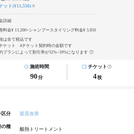
ット(¥11,550)
※
金詳細
料金¥ 13,200
+
シャンプースタイリング料金¥ 3,850
格は全て税込です
チケット 4チケット契約
時の金額です
約プランによって割引率が
32
%~
39
%になります
施術時間
チケット
90
4
分
枚
ー区分
髪質改善
善の種
酸熱トリートメント