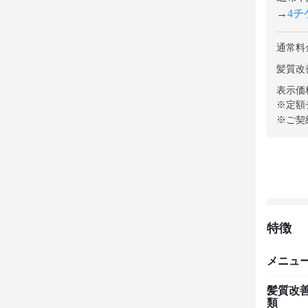
→
4チケ
通常料
髪質改善
表示価
※定額
※ご契
特徴
メニュ
髪質改
類