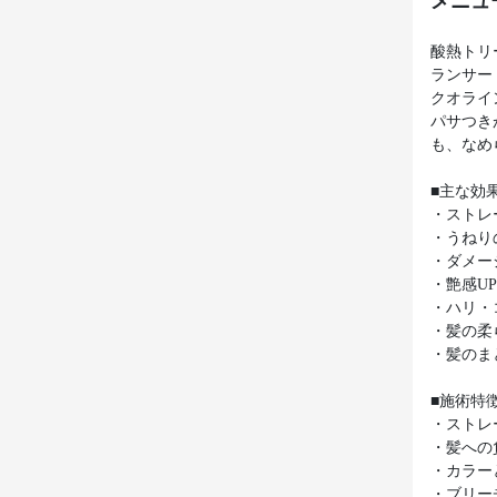
メニュ
酸熱トリ
ランサー
クオライ
パサつき
も、なめ
■主な効
・ストレ
・うねり
・ダメー
・艶感U
・ハリ・
・髪の柔
・髪のま
■施術特
・ストレ
・髪への
・カラー
・ブリー