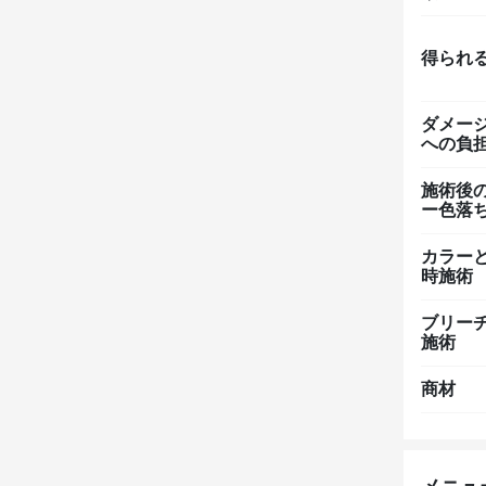
得られ
ダメー
への負
施術後
ー色落
カラー
時施術
ブリー
施術
商材