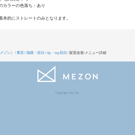
のカラーの色落ち：あり
基本的にストレートのみとなります。
（メゾン）
/
東京
/
池袋・目白
/
tip・top目白
/
髪質改善/メニュー詳細
Copyright Jocy inc.