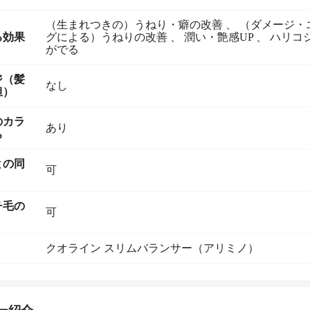
（生まれつきの）うねり・癖の改善
、
（ダメージ・
る効果
グによる）うねりの改善
、
潤い・艶感UP
、
ハリコ
がでる
ジ（髪
なし
担）
のカラ
あり
ち
との同
可
チ毛の
可
クオライン スリムバランサー（アリミノ）