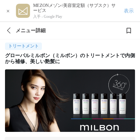
MEZONメゾン/美容室定額（サブスク）サ
×
表示
ービス
入手 -
Google Play
メニュー詳細
トリートメント
グローバルミルボン（ミルボン）のトリートメントで内側
から補修、美しい艶髪に