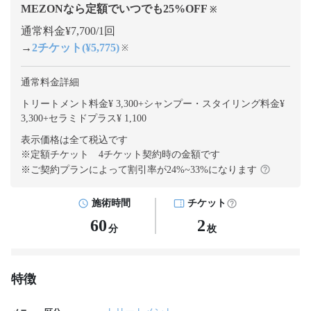
MEZONなら定額でいつでも
25
%OFF
※
通常料金¥7,700/1回
→
2チケット(¥5,775)
※
通常料金詳細
トリートメント料金¥ 3,300
+
シャンプー・スタイリング料金¥
3,300
+
セラミドプラス¥ 1,100
表示価格は全て税込です
※定額チケット 4チケット契約
時の金額です
※ご契約プランによって割引率が
24
%~
33
%になります
施術時間
チケット
60
2
分
枚
特徴