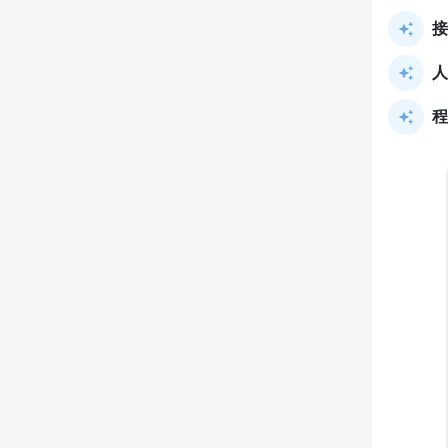
接
人
程