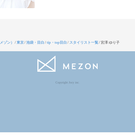
（メゾン）
/
東京
/
池袋・目白
/
tip・top目白
/
スタイリスト一覧
/
宮澤 ゆり子
Copyright Jocy inc.