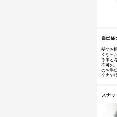
自己紹
髪やお
くなっ
る事と
不可欠
のお手
全力で
スナッ