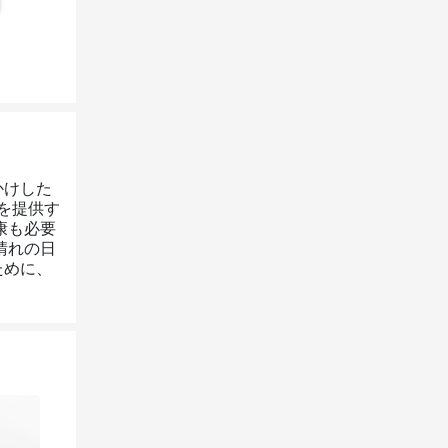
かけした
を提供す
康も必要
晴れの日
ために、