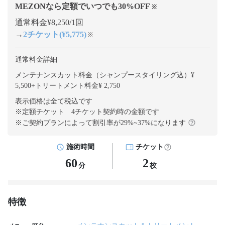
MEZONなら定額でいつでも
30
%OFF
※
通常料金¥8,250/1回
→
2チケット(¥5,775)
※
通常料金詳細
メンテナンスカット料金（シャンプースタイリング込）¥
5,500
+
トリートメント料金¥ 2,750
表示価格は全て税込です
※定額チケット 4チケット契約
時の金額です
※ご契約プランによって割引率が
29
%~
37
%になります
施術時間
チケット
60
2
分
枚
特徴