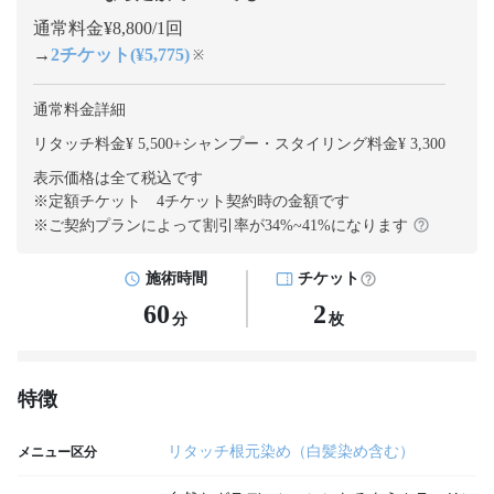
通常料金¥8,800/1回
→
2チケット(¥5,775)
※
通常料金詳細
リタッチ料金¥ 5,500
+
シャンプー・スタイリング料金¥ 3,300
表示価格は全て税込です
※定額チケット 4チケット契約
時の金額です
※ご契約プランによって割引率が
34
%~
41
%になります
施術時間
チケット
60
2
分
枚
特徴
リタッチ根元染め（白髪染め含む）
メニュー区分