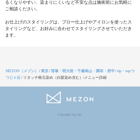
るくなりやすい、染まりにくいなど不安な点は施術前にお気軽に
ご相談ください。
お仕上げのスタイリングは、ブロー仕上げやアイロンを使ったス
タイリングなど、お好みに合わせてスタイリングさせていただき
ます。
MEZON（メゾン）
/
東京
/
笹塚・明大前・千歳烏山・調布・府中
/
tip・topつ
つじヶ丘
/
リタッチ根元染め（白髪染め含む）/メニュー詳細
Copyright Jocy inc.