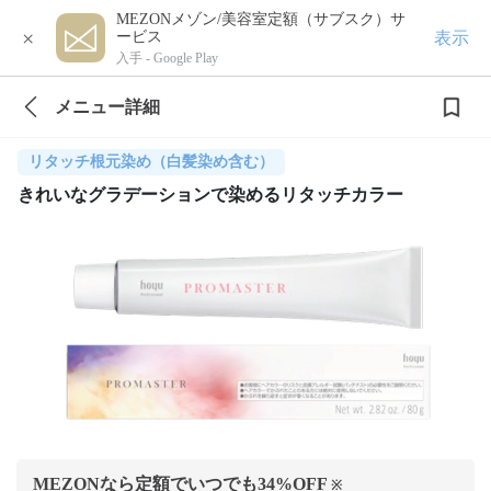
MEZONメゾン/美容室定額（サブスク）サ
×
表示
ービス
入手 -
Google Play
メニュー詳細
リタッチ根元染め（白髪染め含む）
きれいなグラデーションで染めるリタッチカラー
MEZONなら定額でいつでも
34
%OFF
※