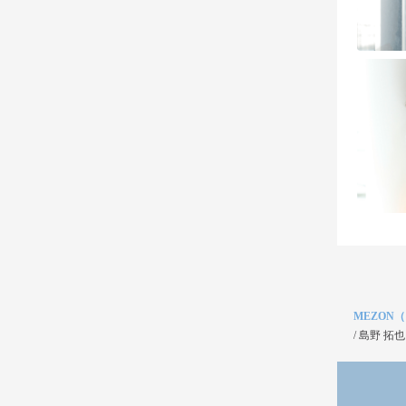
MEZON
/
島野 拓也