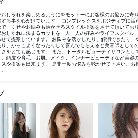
介
でおしゃれを楽しめるようにをモットーにお客様のお悩みに寄
案する事を心がけています。 コンプレックスをポジティブに活
ので、くせやお悩みも活かせるスタイル提案をさせて頂いており
ばおしゃれに決まるカットを一人一人の好みやライフスタイル
わせて提案しています。 お悩みを活かしたり、解消できたり、
たり、かっこよくなったりして喜んでもらえると美容師として
しさをとても感じます。 また、トータルビューティサロンとし
く、頭皮や育毛、お肌、メイク、インナービューティなど美容
イスや提案も出来ます。 是非一度お悩みを聴かせて下さい。お
す。
プ