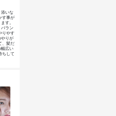
り添いな
かす事が
ます。 
、バラン
やりやす
のやりが
て、髪だ
の幅広い
待ちして