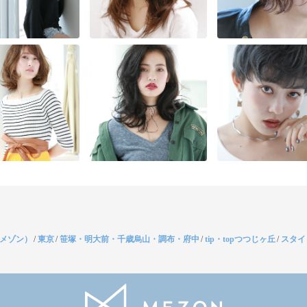
（メゾン）
/
東京
/
笹塚・明大前・千歳烏山・調布・府中
/
tip・topつつじヶ丘
/
スタイ