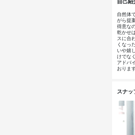
自己紹
自然体
がら提
得意な
乾かせ
スに合
くなっ
いや嬉
けでな
アドバ
おりま
スナッ