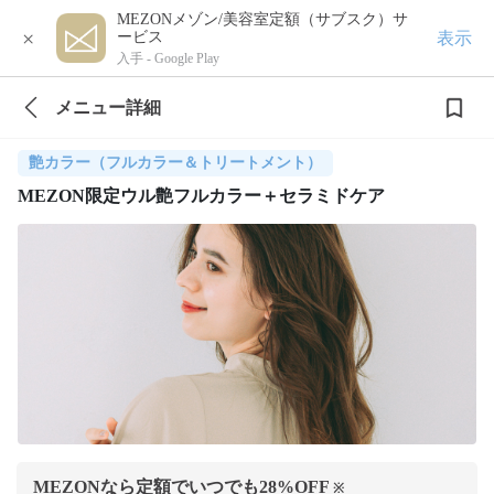
MEZONメゾン/美容室定額（サブスク）サ
×
表示
ービス
入手 -
Google Play
メニュー詳細
艶カラー（フルカラー＆トリートメント）
MEZON限定ウル艶フルカラー＋セラミドケア
MEZONなら定額でいつでも
28
%OFF
※