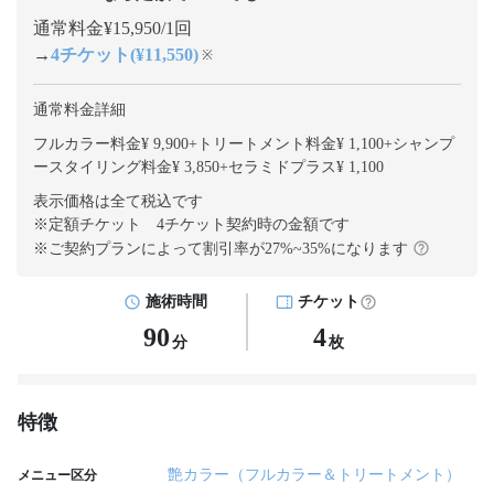
通常料金¥15,950/1回
→
4チケット(¥11,550)
※
通常料金詳細
フルカラー料金¥ 9,900
+
トリートメント料金¥ 1,100
+
シャンプ
ースタイリング料金¥ 3,850
+
セラミドプラス¥ 1,100
表示価格は全て税込です
※定額チケット 4チケット契約
時の金額です
※ご契約プランによって割引率が
27
%~
35
%になります
施術時間
チケット
90
4
分
枚
特徴
艶カラー（フルカラー＆トリートメント）
メニュー区分